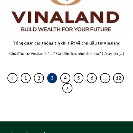
Tổng quan các thông tin chi tiết về chủ đầu tư Vinaland
Chủ đầu tư Vinaland là ai? Có tiềm lực như thế nào? Có uy tín [...]
1
2
3
4
5
6
…
12