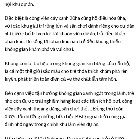
nội khu dự án.
Đặc biệt là công viên cây xanh 20ha cùng hồ điều hòa 8ha,
với các khu giải trí rộng lớn và sân chơi dành riêng cho cư dân
nhí được bố trí xen kẽ tại khuôn viên dự án, trải đều khắp
phân khu. Dù sống tại phân khu nào trẻ đều không thiếu
không gian khám phá và vui chơi.
Không còn bị bó hẹp trong không gian kín bưng của căn hộ,
là cả một thế giới sắc màu cho trẻ thỏa thích khám phá rèn
luyện, phát triển toàn diện cả về thể chất lẫn tâm hồn.
Bên cạnh việc tận hưởng không gian xanh ngát trong lành, trẻ
nhỏ còn được trải nghiệm hàng loạt các tiện ích hồ bơi, công
viên cây xanh thoáng đãng, sân chơi thể,… Đồng thời còn
được tận hưởng những bữa tiệc BBQ ngoài trời cùng gia
đình nhỏ ngay trong chính khu lâm viên dự án.
Lựa chọn an cư tại Vinhomes Dream City, con trẻ sẽ được