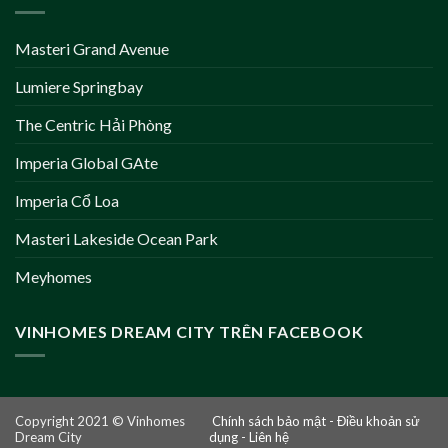
Masteri Grand Avenue
Lumiere Springbay
The Centric Hải Phòng
Imperia Global GAte
Imperia Cổ Loa
Masteri Lakeside Ocean Park
Meyhomes
VINHOMES DREAM CITY TRÊN FACEBOOK
Copyright 2021 © Vinhomes
Chính sách bảo mật
-
Điều khoản sử
Dream City
dụng
-
Liên hệ