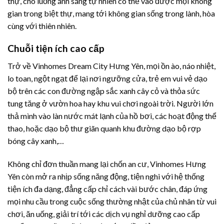
thự, cho luồng ánh sáng tự nhiên có thể vào được mọi không
gian trong biệt thự, mang tới không gian sống trong lành, hòa
cùng với thiên nhiên.
Chuỗi tiện ích cao cấp
Trở về Vinhomes Dream City Hưng Yên, mọi ồn ào, náo nhiệt,
lo toan, ngột ngạt để lại nơi ngưỡng cửa, trẻ em vui vẻ dạo
bộ trên các con đường ngập sắc xanh cây cỏ và thỏa sức
tung tăng ở vườn hoa hay khu vui chơi ngoài trời. Người lớn
thả mình vào làn nước mát lạnh của hồ bơi, các hoạt động thể
thao, hoặc dạo bộ thư giãn quanh khu đường dạo bộ rợp
bóng cây xanh,…
Không chỉ đơn thuần mang lại chốn an cư, Vinhomes Hưng
Yên còn mở ra nhịp sống năng động, tiện nghi với hệ thống
tiện ích đa dạng, đẳng cấp chỉ cách vài bước chân, đáp ứng
mọi nhu cầu trong cuộc sống thường nhật của chủ nhân từ vui
chơi, ăn uống, giải trí tới các dịch vụ nghỉ dưỡng cao cấp