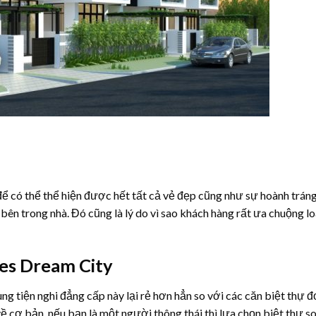
để có thể thể hiện được hết tất cả vẻ đẹp cũng như sự hoành trán
bên trong nhà. Đó cũng là lý do vì sao khách hàng rất ưa chuộng lo
mes Dream City
ng tiện nghi đẳng cấp này lại rẻ hơn hẳn so với các căn biệt thự đ
ề cơ bản, nếu bạn là một người thông thái thì lựa chọn biệt thự so