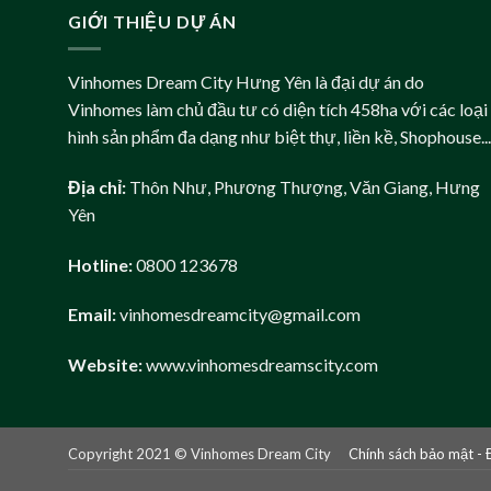
GIỚI THIỆU DỰ ÁN
Vinhomes Dream City Hưng Yên là đại dự án do
Vinhomes làm chủ đầu tư có diện tích 458ha với các loại
hình sản phẩm đa dạng như biệt thự, liền kề, Shophouse...
Địa chỉ:
Thôn Như, Phương Thượng, Văn Giang, Hưng
Yên
Hotline:
0800 123678
Email:
vinhomesdreamcity@gmail.com
Website:
www.vinhomesdreamscity.com
Copyright 2021 © Vinhomes Dream City
Chính sách bảo mật
-