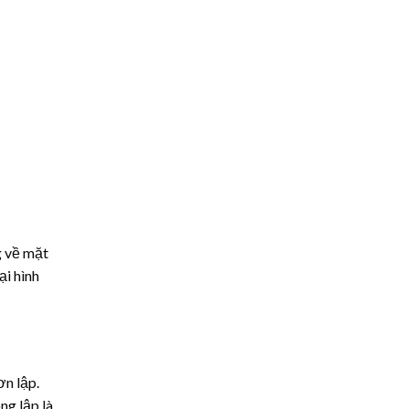
g về mặt
ại hình
ơn lập.
ng lập là