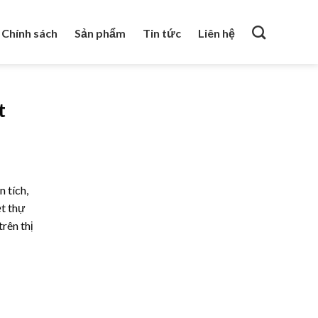
Chính sách
Sản phẩm
Tin tức
Liên hệ
t
 tích,
ệt thự
rên thị