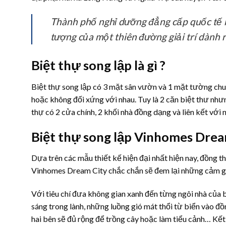
Thành phố nghỉ dưỡng đẳng cấp quốc tế
tượng của một thiên đường giải trí dành r
Biệt thự song lập là gì ?
Biệt thự song lập có 3 mặt sân vườn và 1 mặt tường chung
hoặc không đối xứng với nhau. Tuy là 2 căn biệt thư nhưng
thự có 2 cửa chính, 2 khối nhà đồng dạng và liên kết với 
Biệt thự song lập Vinhomes Dream 
Dựa trên các mẫu thiết kế hiện đại nhất hiện nay, đồng t
Vinhomes Dream City chắc chắn sẽ đem lại những cảm giác
Với tiêu chí đưa không gian xanh đến từng ngôi nhà của 
sáng trong lành, những luồng gió mát thổi từ biển vào đ
hai bên sẽ đủ rộng để trồng cây hoặc làm tiểu cảnh… Kết 