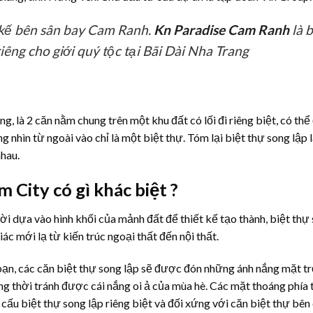
 kế bên sân bay Cam Ranh.
Kn Paradise Cam Ranh
là 
iêng cho giới quý tộc tại Bãi Dài Nha Trang
, là 2 căn nằm chung trên một khu đất có lối đi riêng biệt, có thể
 nhìn từ ngoài vào chỉ là một biệt thự. Tóm lại biệt thự song lập l
nhau.
City có gì khác biệt ?
hời dựa vào hình khối của mảnh đất để thiết kế tạo thành, biệt thự
 mới lạ từ kiến trúc ngoại thất đến nội thất.
bạn, các căn biệt thự song lập sẽ được đón những ánh nắng mặt tr
ồng thời tránh được cái nắng oi ả của mùa hè. Các mặt thoáng phía
cấu biệt thự song lập riêng biệt và đối xứng với căn biệt thự bên