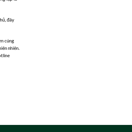
hủ, đây
ấm cúng
iên nhiên.
tline