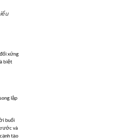
biểu
 đối xứng
à biệt
 song lập
ời buổi
 trước và
 cạnh tạo